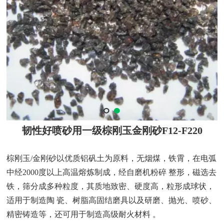
韧性好喷砂用一级棕刚玉金刚砂
F12-F220
棕刚玉
/金刚砂以优质
铝矾土
为原料，无烟煤，铁霄，在电弧
中经
2000度以上高温熔炼制成，经自磨机粉碎 整形，磁选去
铁，筛分成多种粒度，其质地致密、硬度高，粒形成球状，
适用于制造陶 瓷、树脂高固结磨具以及研磨、抛光、喷砂、
精密铸造等，还可用于制造高级耐火材料 。