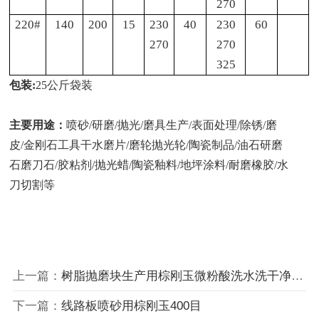
270
220#
140
200
15
230
40
230
60
270
270
325
包装:
25公斤袋装
主要用途：
喷砂
/研磨/抛光/磨具生产/表面处理/除锈/磨
皮/金刚石工具干水磨片/磨轮抛光轮/陶瓷制品/油石研磨
石磨刀石/胶粘剂/抛光蜡/陶瓷釉料/地坪涂料/耐磨橡胶/水
刀切割等
上一篇：
树脂抛磨块生产用棕刚玉微粉酸洗水洗干净度高
下一篇：
线路板喷砂用棕刚玉400目