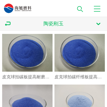
陶瓷刚玉
皮克球拍碳板提高耐磨度用蓝晶介质蓝色陶瓷刚玉SG磨料
皮克球拍碳纤维板提高耐磨度用蓝色陶瓷磨SG60目 80目 100目 120目