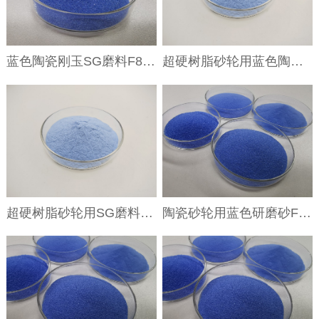
蓝色陶瓷刚玉SG磨料F80 F120 80目 120目陶瓷刚玉 溶胶凝胶刚玉
超硬树脂砂轮用蓝色陶瓷微晶刚玉1000目 1500目SG陶瓷磨料微粉
超硬树脂砂轮用SG磨料1000目 1500目
陶瓷砂轮用蓝色研磨砂F60 F70 F80 F90#SG磨料粒度砂