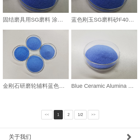
固结磨具用SG磨料 涂附磨具用F16#F20#F22#F24#F30#F36陶瓷磨料
蓝色刚玉SG磨料砂F40#F46#F54#F60#F70#F80#目超硬陶瓷SG磨料
金刚石研磨轮辅料蓝色刚玉SG磨料砂120# 150# 180# 220#
Blue Ceramic Alumina BCA磨料F150# F180# F220# F240# F280#
<<
1
2
1/2
>>
关于我们