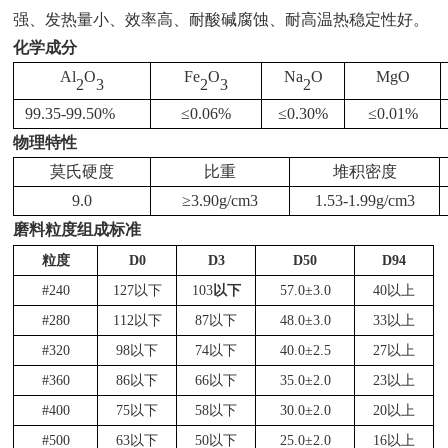
强、发热量小、效率高、耐酸碱腐蚀、耐高温热稳定性好。
化学成分
Al
O
Fe
O
Na
O
MgO
2
3
2
3
2
99.35-99.50%
≤
0.06%
≤
0.30%
≤
0.01%
物理特性
莫氏硬度
比重
堆积密度
9.0
≥
3.90g/cm3
1.53-1.99g/cm3
磨料粒度组成标准
粒度
D0
D3
D50
D94
#240
127以下
103
以下
57.0±3.0
40以上
#280
112以下
87以下
48.0±3.0
33以上
#320
98以下
74以下
40.0±2.5
27以上
#360
86以下
66以下
35.0±2.0
23以上
#400
75以下
58以下
30.0±2.0
20以上
#500
63以下
50以下
25.0±2.0
16以上